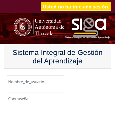
Saltar al contenido principal
Usted no ha iniciado sesión.
Sistema Integral de Gestión
del Aprendizaje
Nombre_de_usuario
Contraseña